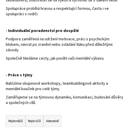
sebedůvěru, soustředit se na výkon a vyrovnat se s tlakem okolí.
a
Spolupráce probíhá hravou a respektující formou, často i ve
j
spolupráci s rodiči.
í
t
- Individuální poradenství pro dospělé
?
Podpora zaměřená na udržení motivace, práci s psychickým
blokem, návrat po zranění nebo zvládání tlaku před důležitými
závody.
Společně hledáme cesty, jak posílit vaši mentální výbavu.
HLEDAT
- Práce s týmy
Nabízíme skupinové workshopy, teambuildingové aktivity a
mentální koučink pro celé týmy.
Zaměřujeme se na týmovou dynamiku, komunikaci, budování důvěry
a společných cílů.
Ř
a
Nejlevnější
Nejdražší
Abecedně