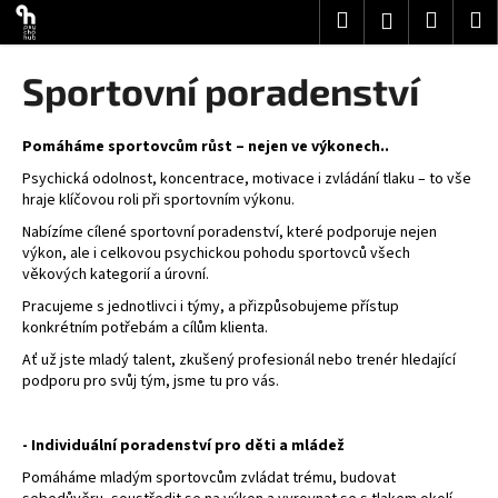
K
Přejít
Hledat
Nákup
M
Přihlášení
na
o
obsah
Zpět
Zpět
košík
š
Sportovní poradenství
í
C
k
o
Pomáháme sportovcům růst – nejen ve výkonech..
p
Psychická odolnost, koncentrace, motivace i zvládání tlaku – to vše
hraje klíčovou roli při sportovním výkonu.
o
Nabízíme cílené sportovní poradenství, které podporuje nejen
t
výkon, ale i celkovou psychickou pohodu sportovců všech
ř
věkových kategorií a úrovní.
e
Pracujeme s jednotlivci i týmy, a přizpůsobujeme přístup
b
konkrétním potřebám a cílům klienta.
u
Ať už jste mladý talent, zkušený profesionál nebo trenér hledající
j
podporu pro svůj tým, jsme tu pro vás.
e
t
- Individuální poradenství pro děti a mládež
e
Pomáháme mladým sportovcům zvládat trému, budovat
n