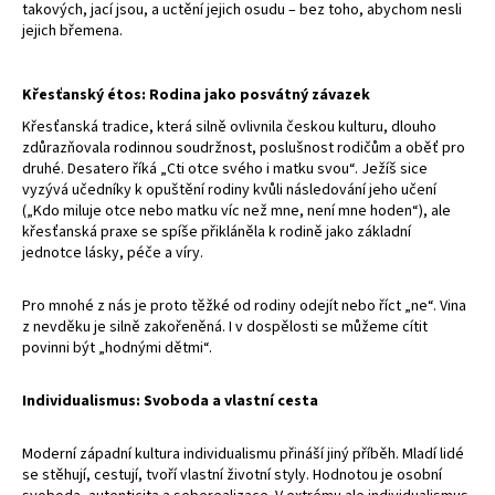
takových, jací jsou, a uctění jejich osudu – bez toho, abychom nesli
jejich břemena.
Křesťanský étos: Rodina jako posvátný závazek
Křesťanská tradice, která silně ovlivnila českou kulturu, dlouho
zdůrazňovala rodinnou soudržnost, poslušnost rodičům a oběť pro
druhé. Desatero říká „Cti otce svého i matku svou“. Ježíš sice
vyzývá učedníky k opuštění rodiny kvůli následování jeho učení
(„Kdo miluje otce nebo matku víc než mne, není mne hoden“), ale
křesťanská praxe se spíše přikláněla k rodině jako základní
jednotce lásky, péče a víry.
Pro mnohé z nás je proto těžké od rodiny odejít nebo říct „ne“. Vina
z nevděku je silně zakořeněná. I v dospělosti se můžeme cítit
povinni být „hodnými dětmi“.
Individualismus: Svoboda a vlastní cesta
Moderní západní kultura individualismu přináší jiný příběh. Mladí lidé
se stěhují, cestují, tvoří vlastní životní styly. Hodnotou je osobní