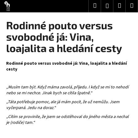
K
Přejít
Hledat
Nákup
M
Přihlášení
na
o
obsah
Zpět
Zpět
košík
š
Rodinné pouto versus
í
C
svobodné já: Vina,
k
o
loajalita a hledání cesty
p
o
Rodinné pouto versus svobodné já: Vina, loajalita a hledání
t
cesty
ř
e
„Musím tam být. Když máma zavolá, přijedu.
I když se mi to nehodí
b
nebo se mi nechce.
Jinak bych se cítila špatně.“
u
„Táta potřebuje pomoc, ale já mám pocit, že už nemůžu. Jsem
j
vyčerpaná.
Jedu na doraz.
“
e
„Cítím se provinile, že jsem
se odstěhova
l do jiného města a nechal
t
je
(rodiče)
tam.“
e
n