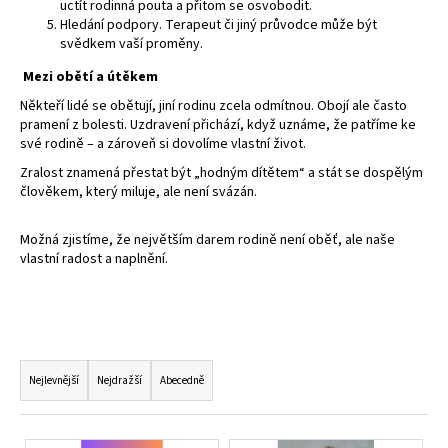
uctít rodinná pouta a přitom se osvobodit.
Hledání podpory. Terapeut či jiný průvodce může být
svědkem vaší proměny.
Mezi obětí a útěkem
Někteří lidé se obětují, jiní rodinu zcela odmítnou. Obojí ale často
pramení z bolesti. Uzdravení přichází, když uznáme, že patříme ke
své rodině – a zároveň si dovolíme vlastní život.
Zralost znamená přestat být „hodným dítětem“ a stát se dospělým
člověkem, který miluje, ale není svázán.
Možná zjistíme, že největším darem rodině není oběť, ale naše
vlastní radost a naplnění.
Ř
a
Nejlevnější
Nejdražší
Abecedně
z
e
V