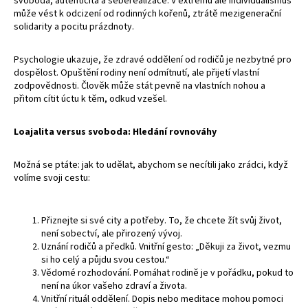
svoboda, autenticita a seberealizace. V extrému ale individualismus
může vést k odcizení od rodinných kořenů, ztrátě mezigenerační
solidarity a pocitu prázdnoty.
Psychologie ukazuje, že zdravé oddělení od rodičů je nezbytné pro
dospělost. Opuštění rodiny není odmítnutí, ale přijetí vlastní
zodpovědnosti. Člověk může stát pevně na vlastních nohou a
přitom cítit úctu k těm, odkud vzešel.
Loajalita versus svoboda: Hledání rovnováhy
Možná se ptáte: jak to udělat, abychom se necítili jako zrádci, když
volíme svoji cestu:
Přiznejte si své city a potřeby. To, že chcete žít svůj život,
není sobectví, ale přirozený vývoj.
Uznání rodičů a předků. Vnitřní gesto: „Děkuji za život, vezmu
si ho celý a půjdu svou cestou.“
Vědomé rozhodování. Pomáhat rodině je v pořádku, pokud to
není na úkor vašeho zdraví a života.
Vnitřní rituál oddělení. Dopis nebo meditace mohou pomoci