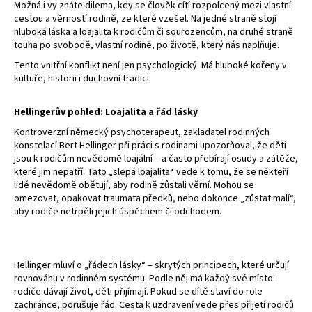
Možná i vy znáte dilema, kdy se člověk cítí rozpolcený mezi vlastní
a
cestou a věrností rodině, ze které vzešel. Na jedné straně stojí
hluboká láska a loajalita k rodičům či sourozencům, na druhé straně
j
touha po svobodě, vlastní rodině, po životě, který nás naplňuje.
í
Tento vnitřní konflikt není jen psychologický. Má hluboké kořeny v
t
kultuře, historii i duchovní tradici.
?
Hellingerův
pohled: Loajalita a řád lásky
Kontroverzní německý psychoterapeut, zakladatel rodinných
konstelací Bert Hellinger při práci s rodinami upozorňoval, že děti
jsou k rodičům nevědomě loajální – a často přebírají osudy a zátěže,
HLEDAT
které jim nepatří. Tato „slepá loajalita“ vede k tomu, že se někteří
lidé nevědomě obětují, aby rodině zůstali věrní. Mohou se
omezovat, opakovat traumata předků, nebo dokonce „zůstat malí“,
aby rodiče netrpěli jejich úspěchem či odchodem.
Hellinger mluví o „řádech lásky“ – skrytých principech, které určují
rovnováhu v rodinném systému. Podle něj má každý své místo:
rodiče dávají život, děti přijímají. Pokud se dítě staví do role
zachránce, porušuje řád. Cesta k uzdravení vede přes přijetí rodičů