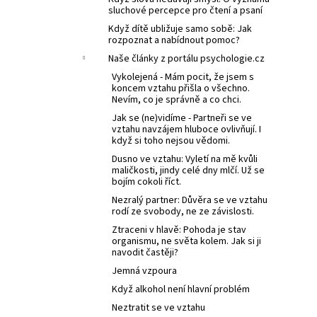
sluchové percepce pro čtení a psaní
Když dítě ubližuje samo sobě: Jak
rozpoznat a nabídnout pomoc?
Naše články z portálu psychologie.cz
Vykolejená - Mám pocit, že jsem s
koncem vztahu přišla o všechno.
Nevím, co je správně a co chci.
Jak se (ne)vidíme - Partneři se ve
vztahu navzájem hluboce ovlivňují. I
když si toho nejsou vědomi.
Dusno ve vztahu: Vyletí na mě kvůli
maličkosti, jindy celé dny mlčí. Už se
bojím cokoli říct.
Nezralý partner: Důvěra se ve vztahu
rodí ze svobody, ne ze závislosti.
Ztraceni v hlavě: Pohoda je stav
organismu, ne světa kolem. Jak si ji
navodit častěji?
Jemná vzpoura
Když alkohol není hlavní problém
Neztratit se ve vztahu