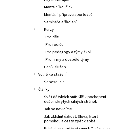
l
Mentální koučink
Mentální příprava sportovců
Semináře a školení
Kurzy
Pro děti
Pro rodiče
Pro pedagogy a týmy škol
Pro firmy a dospělé týmy
Ceník služeb
Volně ke stažení
Sebesoucit
Články
Svět dětských snů: Klíč k pochopení
duše i skrytých silných stránek
Jak se nevidíme
Jak zklidnit úzkost: Slova, která
pomohou a cesty zpět k sobě
Když slova nedávají smysl: O významu