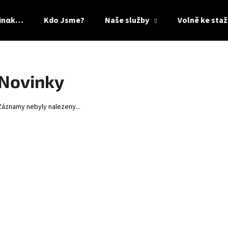
Jinαk…
Kdo Jsme?
Naše služby
Volně ke staž
Co potřebujete najít?
Novinky
HLEDAT
Záznamy nebyly nalezeny...