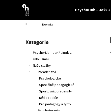
K
Přejít
na
o
PsychoHub – Jαk? 
obsah
Zpět
Zpět
š
do
do
í
Domů
Novinky
obchodu
obchodu
k
P
o
Přeskočit
Kategorie
s
kategorie
t
PsychoHub – Jαk? Jinαk…
r
Kdo Jsme?
a
Naše služby
n
Poradenství
n
Psychologické
í
Speciálně pedagogické
p
Sportovní poradenství
a
Děti a rodiče
n
Pro pedagogy a týmy
e
Psychoterapie