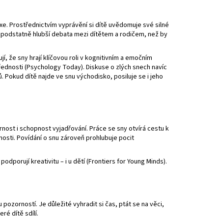
e. Prostřednictvím vyprávění si dítě uvědomuje své silné
e podstatně hlubší debata mezi dítětem a rodičem, než by
, že sny hrají klíčovou roli v kognitivním a emočním
ednosti (
Psychology Today
). Diskuse o zlých snech navíc
 Pokud dítě najde ve snu východisko, posiluje se i jeho
nost i schopnost vyjadřování. Práce se sny otvírá cestu k
sti. Povídání o snu zároveň prohlubuje pocit
porují kreativitu – i u dětí (
Frontiers for Young Minds
).
ozorností. Je důležité vyhradit si čas, ptát se na věci,
é dítě sdílí.