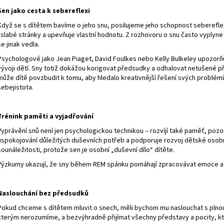
Sen jako cesta k sebereflexi
Když se s dítětem bavíme o jeho snu, posilujeme jeho schopnost sebereflex
i slabé stránky a upevňuje vlastní hodnotu. Z rozhovoru o snu často vyplyn
se jinak vedla.
Psychologové jako Jean Piaget, David Foulkes nebo Kelly Bulkeley upozorňují
vývoji dětí. Sny totiž dokážou korigovat předsudky a odhalovat netušené př
může dítě povzbudit k tomu, aby hledalo kreativnější řešení svých problémů.
sebejistota.
Trénink paměti a vyjadřování
Vyprávění snů není jen psychologickou technikou – rozvíjí také paměť, pozor
uspokojování důležitých duševních potřeb a podporuje rozvoj dětské osobno
sounáležitosti, protože sen je osobní „duševní dílo“ dítěte.
Výzkumy ukazují, že sny během REM spánku pomáhají zpracovávat emoce a pod
Naslouchání bez předsudků
Pokud chceme s dítětem mluvit o snech, měli bychom mu naslouchat s plnou p
kterým nerozumíme, a bezvýhradně přijímat všechny představy a pocity, kter