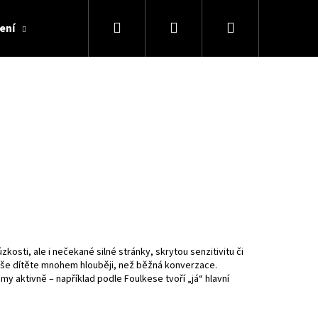
Hledat
Přihlášení
Nákupní
ení
Články
Kontakty
Inspirace
Fotogr
košík
zkosti, ale i nečekané silné stránky, skrytou senzitivitu či
duše dítěte mnohem hlouběji, než běžná konverzace.
amy aktivně – například podle Foulkese tvoří „já“ hlavní