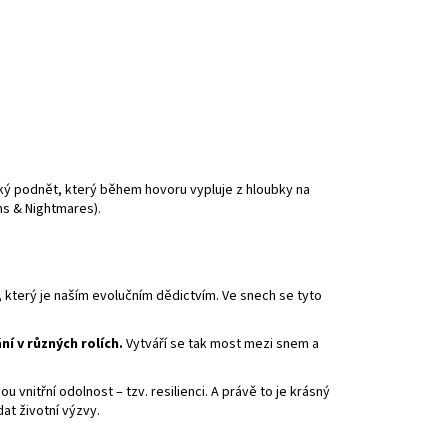
cký podnět, který během hovoru vypluje z hloubky na
ms & Nightmares
).
ů, který je naším evolučním dědictvím. Ve snech se tyto
í v různých rolích.
Vytváří se tak most mezi snem a
 vnitřní odolnost – tzv. resilienci. A právě to je krásný
at životní výzvy.