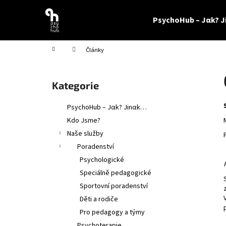
K
Přejít
na
o
PsychoHub – Jαk? 
obsah
Zpět
Zpět
š
do
do
í
Domů
Články
obchodu
obchodu
k
P
o
Přeskočit
Kategorie
s
kategorie
t
PsychoHub – Jαk? Jinαk…
r
Kdo Jsme?
a
Naše služby
n
Poradenství
n
Psychologické
í
Speciálně pedagogické
p
Sportovní poradenství
a
Děti a rodiče
n
Pro pedagogy a týmy
e
Psychoterapie