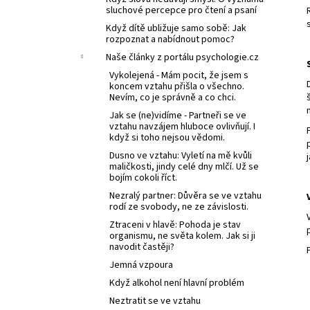
sluchové percepce pro čtení a psaní
Když dítě ubližuje samo sobě: Jak
rozpoznat a nabídnout pomoc?
Naše články z portálu psychologie.cz
Vykolejená - Mám pocit, že jsem s
koncem vztahu přišla o všechno.
Nevím, co je správně a co chci.
Jak se (ne)vidíme - Partneři se ve
vztahu navzájem hluboce ovlivňují. I
když si toho nejsou vědomi.
Dusno ve vztahu: Vyletí na mě kvůli
maličkosti, jindy celé dny mlčí. Už se
bojím cokoli říct.
Nezralý partner: Důvěra se ve vztahu
rodí ze svobody, ne ze závislosti.
Ztraceni v hlavě: Pohoda je stav
organismu, ne světa kolem. Jak si ji
navodit častěji?
Jemná vzpoura
Když alkohol není hlavní problém
Neztratit se ve vztahu