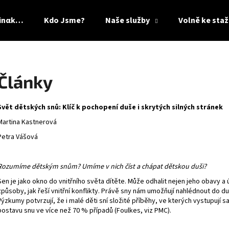
Jinαk…
Kdo Jsme?
Naše služby
Volně ke staž
Co potřebujete najít?
Články
HLEDAT
Svět dětských snů: Klíč k pochopení duše i skrytých silných stránek
Martina Kastnerová
Petra Vášová
Rozumíme dětským snům? Umíme v nich číst a chápat dětskou duši?
Sen je jako okno do vnitřního světa dítěte. Může odhalit nejen jeho obavy a ú
způsoby, jak řeší vnitřní konflikty. Právě sny nám umožňují nahlédnout do 
Výzkumy potvrzují, že i malé děti sní složité příběhy, ve kterých vystupují s
postavu snu ve více než 70 % případů (
Foulkes, viz PMC
).