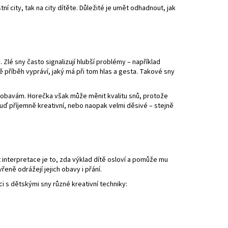
ní city, tak na city dítěte. Důležité je umět odhadnout, jak
ji. Zlé sny často signalizují hlubší problémy – například
ě příběh vypráví, jaký má při tom hlas a gesta. Takové sny
k obavám. Horečka však může měnit kvalitu snů, protože
 buď příjemně kreativní, nebo naopak velmi děsivé – stejně
 interpretace je to, zda výklad dítě osloví a pomůže mu
ně odrážejí jejich obavy i přání.
ci s dětskými sny různé kreativní techniky: