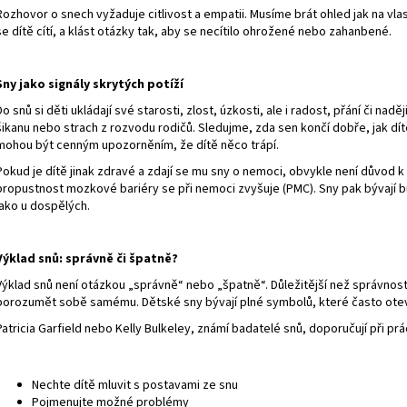
Rozhovor o snech vyžaduje citlivost a empatii. Musíme brát ohled jak na vlast
se dítě cítí, a klást otázky tak, aby se necítilo ohrožené nebo zahanbené.
Sny jako signály skrytých potíží
Do snů si děti ukládají své starosti, zlost, úzkosti, ale i radost, přání či nadě
šikanu nebo strach z rozvodu rodičů. Sledujme, zda sen končí dobře, jak dít
mohou být cenným upozorněním, že dítě něco trápí.
Pokud je dítě jinak zdravé a zdají se mu sny o nemoci, obvykle není důvod 
propustnost mozkové bariéry se při nemoci zvyšuje (
PMC
). Sny pak bývají
jako u dospělých.
Výklad snů: správně či špatně?
Výklad snů není otázkou „správně“ nebo „špatně“. Důležitější než správnost
porozumět sobě samému. Dětské sny bývají plné symbolů, které často otevře
Patricia Garfield nebo Kelly Bulkeley, známí badatelé snů, doporučují při prá
Nechte dítě mluvit s postavami ze snu
Pojmenujte možné problémy