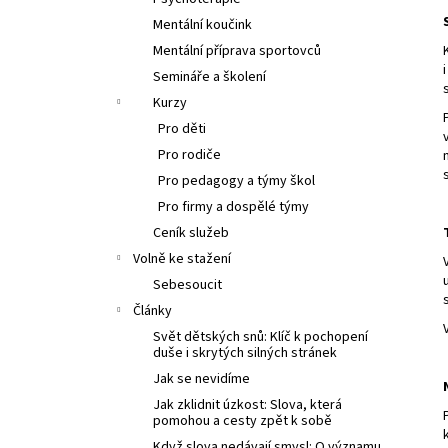
l
Mentální koučink
Mentální příprava sportovců
Semináře a školení
Kurzy
Pro děti
Pro rodiče
Pro pedagogy a týmy škol
Pro firmy a dospělé týmy
Ceník služeb
Volně ke stažení
Sebesoucit
Články
Svět dětských snů: Klíč k pochopení
duše i skrytých silných stránek
Jak se nevidíme
Jak zklidnit úzkost: Slova, která
pomohou a cesty zpět k sobě
Když slova nedávají smysl: O významu