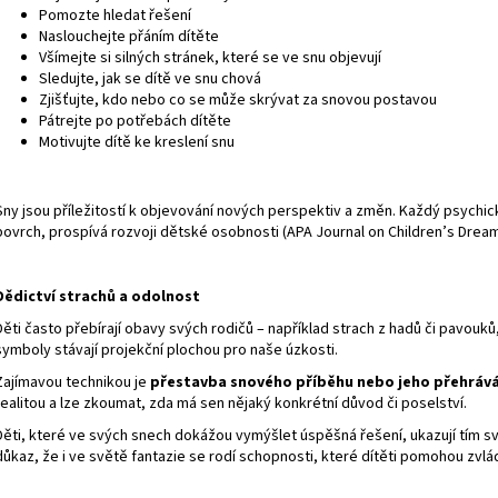
Pomozte hledat řešení
Naslouchejte přáním dítěte
Všímejte si silných stránek, které se ve snu objevují
Sledujte, jak se dítě ve snu chová
Zjišťujte, kdo nebo co se může skrývat za snovou postavou
Pátrejte po potřebách dítěte
Motivujte dítě ke kreslení snu
Sny jsou příležitostí k objevování nových perspektiv a změn. Každý psychi
povrch, prospívá rozvoji dětské osobnosti (
APA Journal on Children’s Drea
Dědictví strachů a odolnost
Děti často přebírají obavy svých rodičů – například strach z hadů či pavouk
symboly stávají projekční plochou pro naše úzkosti.
Zajímavou technikou je
přestavba snového příběhu nebo jeho přehráván
realitou a lze zkoumat, zda má sen nějaký konkrétní důvod či poselství.
Děti, které ve svých snech dokážou vymýšlet úspěšná řešení, ukazují tím svou
důkaz, že i ve světě fantazie se rodí schopnosti, které dítěti pomohou zvlád